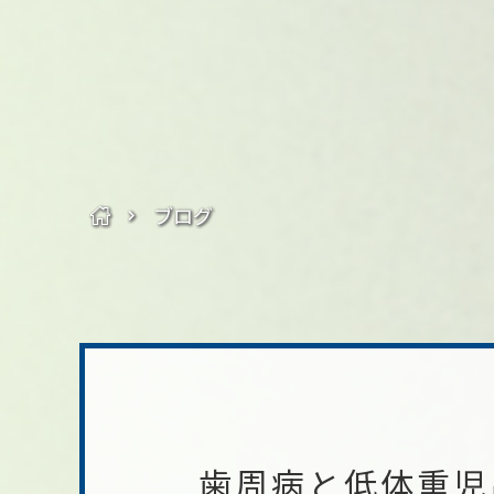
ブログ
歯周病と低体重児