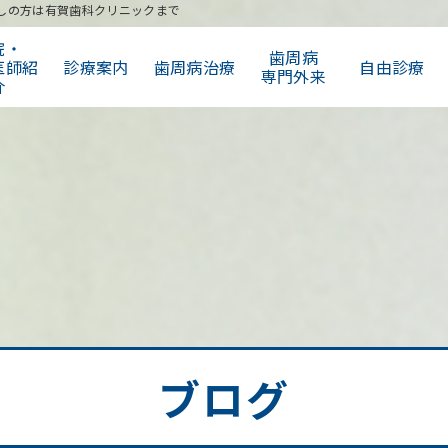
しの方は有賀歯科クリニックまで
院・
歯周病
医師紹
診療案内
歯周病治療
自由診療
専門外来
介
ブログ