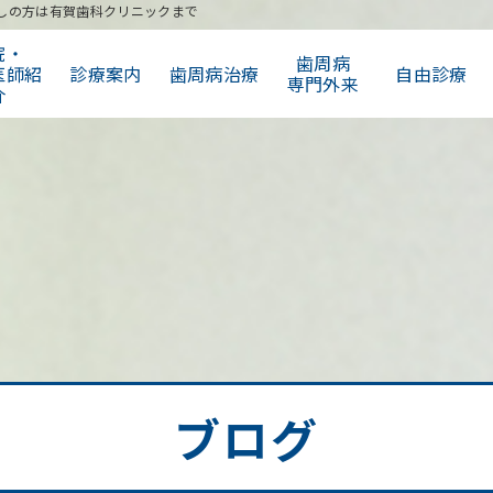
しの方は有賀歯科クリニックまで
院・
歯周病
医師紹
診療案内
歯周病治療
自由診療
専門外来
介
ブログ