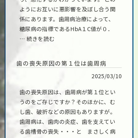
ようにお互いに悪影響を及ぼし合う関
係にあります。歯周病治療によって、
糖尿病の指標であるHbA１C値が０．
…
続きを読む
歯の喪失原因の第１位は歯周病
2025/03/10
歯の喪失原因は、歯周病が第１位とい
うのをご存じですか？そのほかに、む
し歯、破折などの原因もありますが。
歯周病は、歯肉の炎症、歯を支えてい
る歯槽骨の喪失・・・と まさしく病